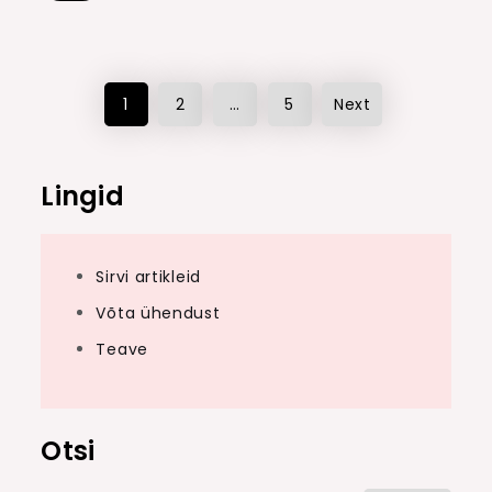
Posts
1
2
…
5
Next
pagination
Lingid
Sirvi artikleid
Võta ühendust
Teave
Otsi