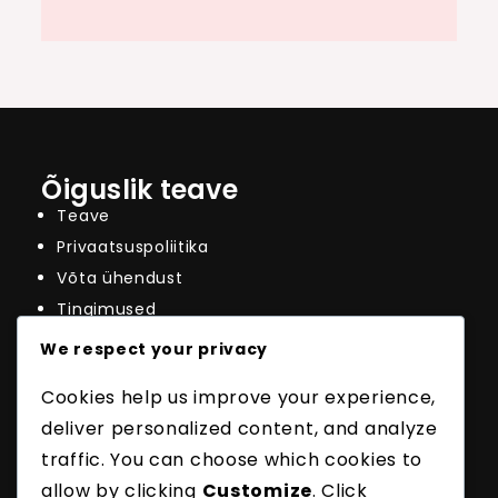
Õiguslik teave
Teave
Privaatsuspoliitika
Võta ühendust
Tingimused
Küpsised ja jälgimine
We respect your privacy
Viimased postitused
Cookies help us improve your experience,
Badminton – Ristservi Viga: Strateegia, Nurgad,
Karistused
deliver personalized content, and analyze
Badmintoni serveerimise skoorimise
traffic. You can choose which cookies to
variatsioonid: reeglid, teostus, strateegia
allow by clicking
Customize
. Click