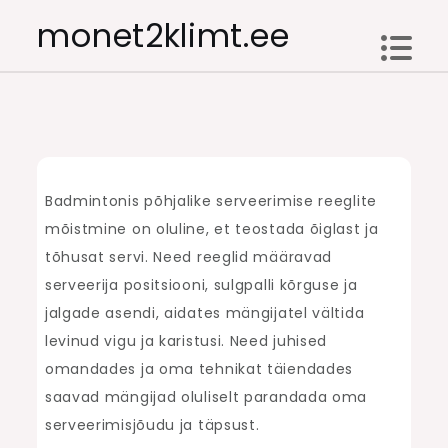
Skip
monet2klimt.ee
to
content
Badmintonis põhjalike serveerimise reeglite
mõistmine on oluline, et teostada õiglast ja
tõhusat servi. Need reeglid määravad
serveerija positsiooni, sulgpalli kõrguse ja
jalgade asendi, aidates mängijatel vältida
levinud vigu ja karistusi. Need juhised
omandades ja oma tehnikat täiendades
saavad mängijad oluliselt parandada oma
serveerimisjõudu ja täpsust.