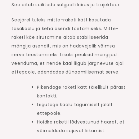
See aitab säilitada sulgpalli kiirus ja trajektoor.
Seejärel tuleks mitte-raketi kätt kasutada
tasakaalu ja keha asendi toetamiseks. Mitte-
raketi käe sirutamine aitab stabiliseerida
mängija asendit, mis on hädavajalik võimsa
serve teostamiseks. Lisaks peaksid mängijad
veenduma, et nende kaal liigub järgnevuse ajal
ettepoole, edendades dünaamilisemat serve.
Pikendage raketi kätt täielikult pärast
kontakti.
Liigutage kaalu tagumiselt jalalt
ettepoole.
Hoidke raketil lõdvestunud haaret, et
võimaldada sujuvat liikumist.