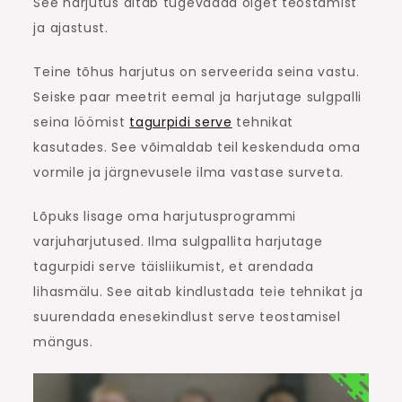
See harjutus aitab tugevdada õiget teostamist
ja ajastust.
Teine tõhus harjutus on serveerida seina vastu.
Seiske paar meetrit eemal ja harjutage sulgpalli
seina löömist
tagurpidi serve
tehnikat
kasutades. See võimaldab teil keskenduda oma
vormile ja järgnevusele ilma vastase surveta.
Lõpuks lisage oma harjutusprogrammi
varjuharjutused. Ilma sulgpallita harjutage
tagurpidi serve täisliikumist, et arendada
lihasmälu. See aitab kindlustada teie tehnikat ja
suurendada enesekindlust serve teostamisel
mängus.