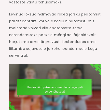
vastaste vastu tõhusamaks.
Levinud lõksud hõlmavad raketi järsku peatamist
pärast kontakti või vale kaalu nihutamist, mis
mõlemad võivad viia ebatäpsete serve.
Parandamiseks peaksid mängijad järjepidevalt
harjutama oma järgnevust, keskendudes oma
liikumise sujuvusele ja keha joondumisele kogu
serve ajal.