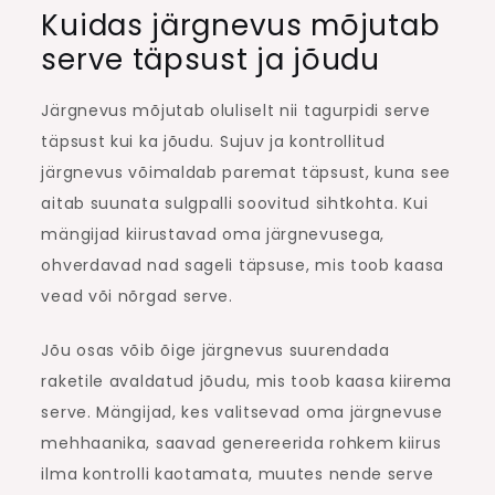
Kuidas järgnevus mõjutab
serve täpsust ja jõudu
Järgnevus mõjutab oluliselt nii tagurpidi serve
täpsust kui ka jõudu. Sujuv ja kontrollitud
järgnevus võimaldab paremat täpsust, kuna see
aitab suunata sulgpalli soovitud sihtkohta. Kui
mängijad kiirustavad oma järgnevusega,
ohverdavad nad sageli täpsuse, mis toob kaasa
vead või nõrgad serve.
Jõu osas võib õige järgnevus suurendada
raketile avaldatud jõudu, mis toob kaasa kiirema
serve. Mängijad, kes valitsevad oma järgnevuse
mehhaanika, saavad genereerida rohkem kiirus
ilma kontrolli kaotamata, muutes nende serve