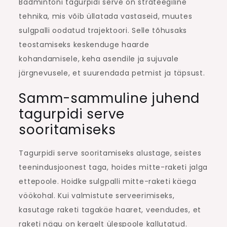
Badmintoni tagurpidi serve on strateegiline
tehnika, mis võib üllatada vastaseid, muutes
sulgpalli oodatud trajektoori. Selle tõhusaks
teostamiseks keskenduge haarde
kohandamisele, keha asendile ja sujuvale
järgnevusele, et suurendada petmist ja täpsust.
Samm-sammuline juhend
tagurpidi serve
sooritamiseks
Tagurpidi serve sooritamiseks alustage, seistes
teenindusjoonest taga, hoides mitte-raketi jalga
ettepoole. Hoidke sulgpalli mitte-raketi käega
vöökohal. Kui valmistute serveerimiseks,
kasutage raketi tagakäe haaret, veendudes, et
raketi nägu on kergelt ülespoole kallutatud.