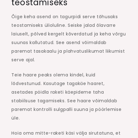
teostamiseks
Õige keha asend on tagurpidi serve tõhusaks
teostamiseks ülioluline. Seiske jalad õlavarre
laiuselt, põlved kergelt kõverdatud ja keha võrgu
suunas kallutatud. See asend võimaldab
paremat tasakaalu ja plahvatuslikumat liikumist
serve ajal.
Teie haare peaks olema kindel, kuid
lõdvestunud. Kasutage tagakäe haaret,
asetades pöidla raketi käepideme taha
stabiilsuse tagamiseks. See haare võimaldab
paremat kontrolli sulgpalli suuna ja pöörlemise
üle.
Hoia oma mitte-raketi käsi välja sirutatuna, et