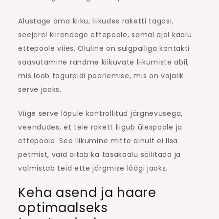
Alustage oma kiiku, liikudes raketti tagasi,
seejärel kiirendage ettepoole, samal ajal kaalu
ettepoole viies. Oluline on sulgpalliga kontakti
saavutamine randme kiikuvate liikumiste abil,
mis loob tagurpidi pöörlemise, mis on vajalik
serve jaoks.
Viige serve lõpule kontrollitud järgnevusega,
veendudes, et teie rakett liigub ülespoole ja
ettepoole. See liikumine mitte ainult ei lisa
petmist, vaid aitab ka tasakaalu säilitada ja
valmistab teid ette järgmise löögi jaoks.
Keha asend ja haare
optimaalseks