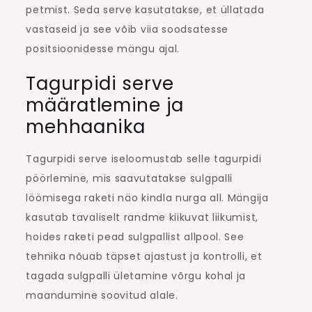
petmist. Seda serve kasutatakse, et üllatada
vastaseid ja see võib viia soodsatesse
positsioonidesse mängu ajal.
Tagurpidi serve
määratlemine ja
mehhaanika
Tagurpidi serve iseloomustab selle tagurpidi
pöörlemine, mis saavutatakse sulgpalli
löömisega raketi näo kindla nurga all. Mängija
kasutab tavaliselt randme kiikuvat liikumist,
hoides raketi pead sulgpallist allpool. See
tehnika nõuab täpset ajastust ja kontrolli, et
tagada sulgpalli ületamine võrgu kohal ja
maandumine soovitud alale.