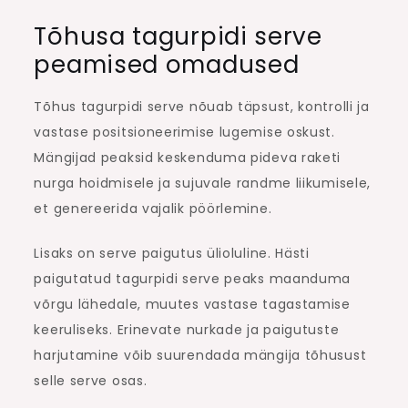
Tõhusa tagurpidi serve
peamised omadused
Tõhus tagurpidi serve nõuab täpsust, kontrolli ja
vastase positsioneerimise lugemise oskust.
Mängijad peaksid keskenduma pideva raketi
nurga hoidmisele ja sujuvale randme liikumisele,
et genereerida vajalik pöörlemine.
Lisaks on serve paigutus ülioluline. Hästi
paigutatud tagurpidi serve peaks maanduma
võrgu lähedale, muutes vastase tagastamise
keeruliseks. Erinevate nurkade ja paigutuste
harjutamine võib suurendada mängija tõhusust
selle serve osas.