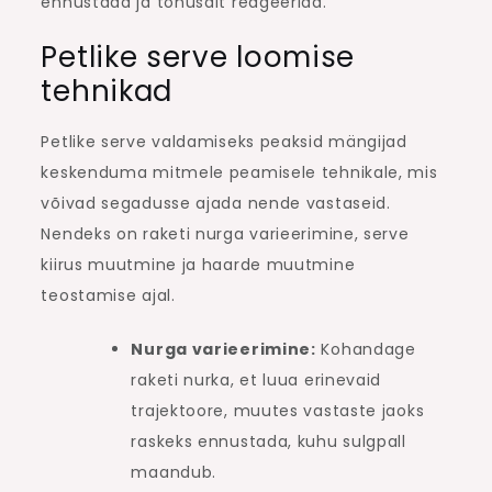
ennustada ja tõhusalt reageerida.
Petlike serve loomise
tehnikad
Petlike serve valdamiseks peaksid mängijad
keskenduma mitmele peamisele tehnikale, mis
võivad segadusse ajada nende vastaseid.
Nendeks on raketi nurga varieerimine, serve
kiirus muutmine ja haarde muutmine
teostamise ajal.
Nurga varieerimine:
Kohandage
raketi nurka, et luua erinevaid
trajektoore, muutes vastaste jaoks
raskeks ennustada, kuhu sulgpall
maandub.