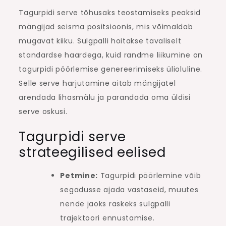
Tagurpidi serve tõhusaks teostamiseks peaksid
mängijad seisma positsioonis, mis võimaldab
mugavat kiiku. Sulgpalli hoitakse tavaliselt
standardse haardega, kuid randme liikumine on
tagurpidi pöörlemise genereerimiseks ülioluline.
Selle serve harjutamine aitab mängijatel
arendada lihasmälu ja parandada oma üldisi
serve oskusi.
Tagurpidi serve
strateegilised eelised
Petmine:
Tagurpidi pöörlemine võib
segadusse ajada vastaseid, muutes
nende jaoks raskeks sulgpalli
trajektoori ennustamise.