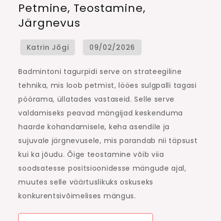
Petmine, Teostamine,
serve:
Järgnevus
petmine,
teostamine,
järgnevus
Badmintoni tagurpidi serve on strateegiline
tehnika, mis loob petmist, lööes sulgpalli tagasi
pöörama, üllatades vastaseid. Selle serve
valdamiseks peavad mängijad keskenduma
haarde kohandamisele, keha asendile ja
sujuvale järgnevusele, mis parandab nii täpsust
kui ka jõudu. Õige teostamine võib viia
soodsatesse positsioonidesse mängude ajal,
muutes selle väärtuslikuks oskuseks
konkurentsivõimelises mängus.