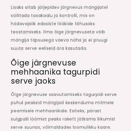
Lisaks aitab järjepidev järgnevus mängijatel
säilitada tasakaalu ja kontrolli, mis on
hädavajalik edasiste löökide tõhusaks
teostamiseks. Ilma õige järgnevuseta võib
mängija täpsusega vaeva näha ja ei pruugi
suuta serve eeliseid ära kasutada.
Õige järgnevuse
mehhaanika tagurpidi
serve jaoks
Õige järgnevuse saavutamiseks tagurpidi serve
puhul peaksid mängijad keskenduma mitmele
peamisele mehhaanikale. Esiteks, pärast
sulgpalli löömist peaks rakett jätkama liikumist
serve suunas, võimaldades loomulikku kaare.