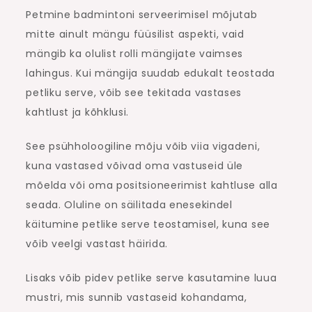
Petmine badmintoni serveerimisel mõjutab
mitte ainult mängu füüsilist aspekti, vaid
mängib ka olulist rolli mängijate vaimses
lahingus. Kui mängija suudab edukalt teostada
petliku serve, võib see tekitada vastases
kahtlust ja kõhklusi.
See psühholoogiline mõju võib viia vigadeni,
kuna vastased võivad oma vastuseid üle
mõelda või oma positsioneerimist kahtluse alla
seada. Oluline on säilitada enesekindel
käitumine petlike serve teostamisel, kuna see
võib veelgi vastast häirida.
Lisaks võib pidev petlike serve kasutamine luua
mustri, mis sunnib vastaseid kohandama,