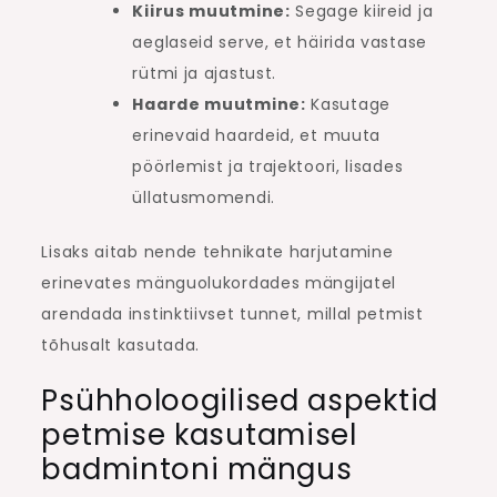
Kiirus muutmine:
Segage kiireid ja
aeglaseid serve, et häirida vastase
rütmi ja ajastust.
Haarde muutmine:
Kasutage
erinevaid haardeid, et muuta
pöörlemist ja trajektoori, lisades
üllatusmomendi.
Lisaks aitab nende tehnikate harjutamine
erinevates mänguolukordades mängijatel
arendada instinktiivset tunnet, millal petmist
tõhusalt kasutada.
Psühholoogilised aspektid
petmise kasutamisel
badmintoni mängus