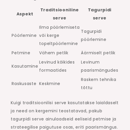
Traditsiooniline
Tagurpidi
Aspekt
serve
serve
Ilma pöörlemiseta
Tagurpidi
Pöörlemine
või kerge
pöörlemine
topeltpöörlemine
Petmine
Vähem petlik
Äärmiselt petlik
Levinud kõikides
Levinum
Kasutamine
formaatides
paarismängudes
Raskem tehnika
Raskusaste
Keskmine
tõttu
Kuigi traditsioonilisi serve kasutatakse laialdaselt
ja need on kergemini teostatavad, pakub
tagurpidi serve ainulaadseid eeliseid petmise ja
strateegilise paigutuse osas, eriti paarismängus.