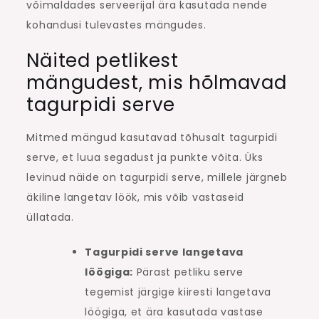
võimaldades serveerijal ära kasutada nende
kohandusi tulevastes mängudes.
Näited petlikest
mängudest, mis hõlmavad
tagurpidi serve
Mitmed mängud kasutavad tõhusalt tagurpidi
serve, et luua segadust ja punkte võita. Üks
levinud näide on tagurpidi serve, millele järgneb
äkiline langetav löök, mis võib vastaseid
üllatada.
Tagurpidi serve langetava
löögiga:
Pärast petliku serve
tegemist järgige kiiresti langetava
löögiga, et ära kasutada vastase