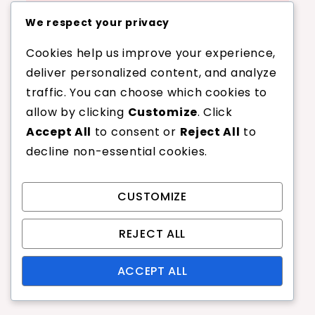
We respect your privacy
Otsi
Cookies help us improve your experience,
deliver personalized content, and analyze
Search
traffic. You can choose which cookies to
for:
allow by clicking
Customize
. Click
Accept All
to consent or
Reject All
to
Kategooriad
decline non-essential cookies.
Badmintoni serveerimise
CUSTOMIZE
skoorimise reeglid
Badmintonite teenindamise tüübid
REJECT ALL
Tavalised sulgpalli serveerimise
vead
ACCEPT ALL