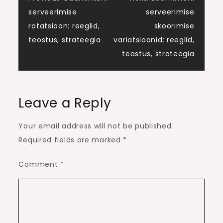
Post
serveerimise
serveerimise
navigation
rotatsioon: reeglid,
skoorimise
teostus, strateegia
variatsioonid: reeglid,
teostus, strateegia
Leave a Reply
Your email address will not be published.
Required fields are marked
*
Comment
*