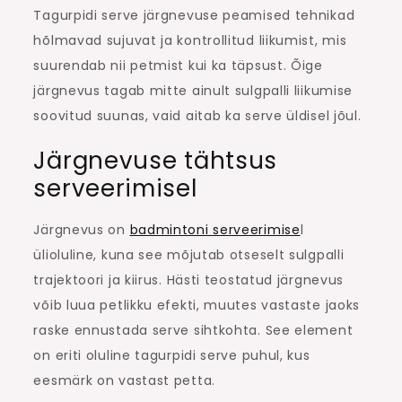
Tagurpidi serve järgnevuse peamised tehnikad
hõlmavad sujuvat ja kontrollitud liikumist, mis
suurendab nii petmist kui ka täpsust. Õige
järgnevus tagab mitte ainult sulgpalli liikumise
soovitud suunas, vaid aitab ka serve üldisel jõul.
Järgnevuse tähtsus
serveerimisel
Järgnevus on
badmintoni serveerimise
l
ülioluline, kuna see mõjutab otseselt sulgpalli
trajektoori ja kiirus. Hästi teostatud järgnevus
võib luua petlikku efekti, muutes vastaste jaoks
raske ennustada serve sihtkohta. See element
on eriti oluline tagurpidi serve puhul, kus
eesmärk on vastast petta.