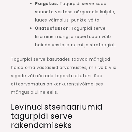
Paigutus:
Tagurpidi serve saab
suunata vastase nõrgemale küljele,
luues võimalusi punkte võita.
Üllatusfaktor:
Tagurpidi serve
lisamine mängija repertuaari võib
häirida vastase rütmi ja strateegiat.
Tagurpidi serve kasutades saavad mängijad
hoida oma vastaseid arvamustes, mis võib viia
vigade või nõrkade tagasitulekuteni. See
ettearvamatus on konkurentsivõimelises
mängus oluline eelis.
Levinud stsenaariumid
tagurpidi serve
rakendamiseks