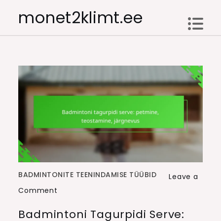
Skip
monet2klimt.ee
to
content
BADMINTONITE TEENINDAMISE TÜÜBID
Leave a
on
Comment
Badmintoni
Badmintoni Tagurpidi Serve:
tagurpidi