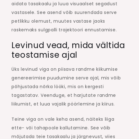
aidata tasakaalu ja luua visuaalset segadust
vastasele. See asend võib suurendada serve
petlikku olemust, muutes vastase jaoks
raskemaks sulgpalli trajektoori ennustamise.
Levinud vead, mida vältida
teostamise ajal
Üks levinud viga on piisava randme kiikumise
genereerimise puudumine serve ajal, mis võib
põhjustada nõrka lööki, mis on kergesti
tagastatav. Veenduge, et harjutate randme
liikumist, et luua vajalik pöörlemine ja kiirus.
Teine viga on vale keha asend, näiteks liiga
ette- või tahapoole kallutamine. See võib
mõjutada teie tasakaalu ja järgnevust, viies