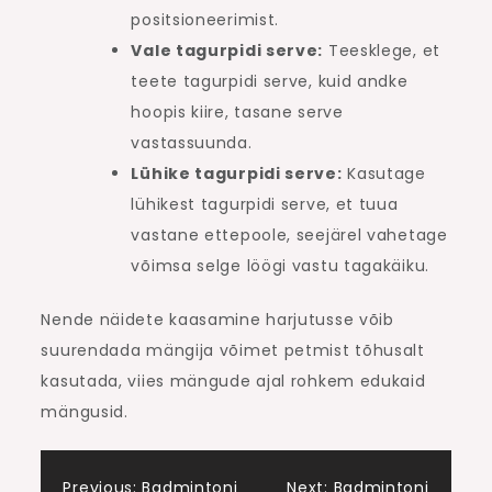
positsioneerimist.
Vale tagurpidi serve:
Teesklege, et
teete tagurpidi serve, kuid andke
hoopis kiire, tasane serve
vastassuunda.
Lühike tagurpidi serve:
Kasutage
lühikest tagurpidi serve, et tuua
vastane ettepoole, seejärel vahetage
võimsa selge löögi vastu tagakäiku.
Nende näidete kaasamine harjutusse võib
suurendada mängija võimet petmist tõhusalt
kasutada, viies mängude ajal rohkem edukaid
mängusid.
Previous:
Badmintoni
Next:
Badmintoni